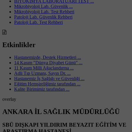
BİYOKİMYA LABORATUARI TEST ...
Mikrobiyoloji Lab. Güvenlik ...
Mikrobiyoloji Lab. Test Rehberi
Patoloji Lab. Güvenlik Rehberi
Patoloji Lab. Test Rehberi
Etkinlikler
Hastanemizde, Destek Hizmetleri ...
14 Kasım "Dünya Diyabet Günü" ...
11 Kasım Milli Ağaçlandırma ...
Adli Tıp Uzmanı, Sayın Dr. ...
Hastanemiz İş Sağlığı ve Güvenliği ...
Eğitim Hemşireliğimiz tarafından ...
Kalite Birimimiz tarafından ...
overlay
ANKARA İL SAĞLIK MÜDÜRLÜĞÜ
SBÜ DIŞKAPI YILDIRIM BEYAZIT EĞİTİM VE
ARAŞTIRMA HASTANESİ