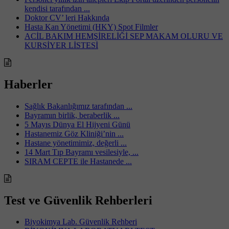
kendisi tarafından ...
Doktor CV’ leri Hakkında
Hasta Kan Yönetimi (HKY) Spot Filmler
ACİL BAKIM HEMŞİRELİĞİ SEP MAKAM OLURU VE
KURSİYER LİSTESİ
Haberler
Sağlık Bakanlığımız tarafından ...
Bayramın birlik, beraberlik ...
5 Mayıs Dünya El Hijyeni Günü
Hastanemiz Göz Kliniği’nin ...
Hastane yönetimimiz, değerli ...
14 Mart Tıp Bayramı vesilesiyle, ...
SIRAM CEPTE ile Hastanede ...
Test ve Güvenlik Rehberleri
Biyokimya Lab. Güvenlik Rehberi