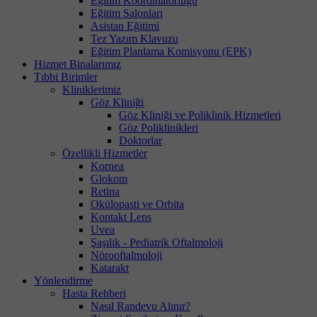
Eğitim Koordinatörlüğü
Eğitim Salonları
Asistan Eğitimi
Tez Yazım Klavuzu
Eğitim Planlama Komisyonu (EPK)
Hizmet Binalarımız
Tıbbi Birimler
Kliniklerimiz
Göz Kliniği
Göz Kliniği ve Poliklinik Hizmetleri
Göz Poliklinikleri
Doktorlar
Özellikli Hizmetler
Kornea
Glokom
Retina
Okülopasti ve Orbita
Kontakt Lens
Uvea
Şaşılık - Pediatrik Oftalmoloji
Nörooftalmoloji
Katarakt
Yönlendirme
Hasta Rehberi
Nasıl Randevu Alınır?