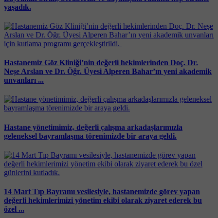
yaşadık.
Hastanemiz Göz Kliniği’nin değerli hekimlerinden Doç. Dr.
Neşe Arslan ve Dr. Öğr. Üyesi Alperen Bahar’ın yeni akademik
unvanları ...
Hastane yönetimimiz, değerli çalışma arkadaşlarımızla
geleneksel bayramlaşma törenimizde bir araya geldi.
14 Mart Tıp Bayramı vesilesiyle, hastanemizde görev yapan
değerli hekimlerimizi yönetim ekibi olarak ziyaret ederek bu
özel ...