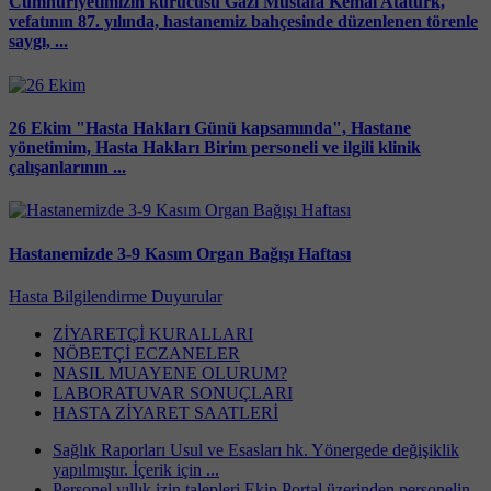
Cumhuriyetimizin kurucusu Gazi Mustafa Kemal Atatürk,
vefatının 87. yılında, hastanemiz bahçesinde düzenlenen törenle
saygı, ...
26 Ekim "Hasta Hakları Günü kapsamında", Hastane
yönetimim, Hasta Hakları Birim personeli ve ilgili klinik
çalışanlarının ...
Hastanemizde 3-9 Kasım Organ Bağışı Haftası
Hasta Bilgilendirme
Duyurular
ZİYARETÇİ KURALLARI
NÖBETÇİ ECZANELER
NASIL MUAYENE OLURUM?
LABORATUVAR SONUÇLARI
HASTA ZİYARET SAATLERİ
Sağlık Raporları Usul ve Esasları hk. Yönergede değişiklik
yapılmıştır. İçerik için ...
Personel yıllık izin talepleri Ekip Portal üzerinden personelin