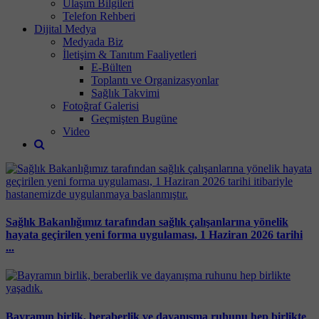
Ulaşım Bilgileri
Telefon Rehberi
Dijital Medya
Medyada Biz
İletişim & Tanıtım Faaliyetleri
E-Bülten
Toplantı ve Organizasyonlar
Sağlık Takvimi
Fotoğraf Galerisi
Geçmişten Bugüne
Video
Sağlık Bakanlığımız tarafından sağlık çalışanlarına yönelik
hayata geçirilen yeni forma uygulaması, 1 Haziran 2026 tarihi
...
Bayramın birlik, beraberlik ve dayanışma ruhunu hep birlikte