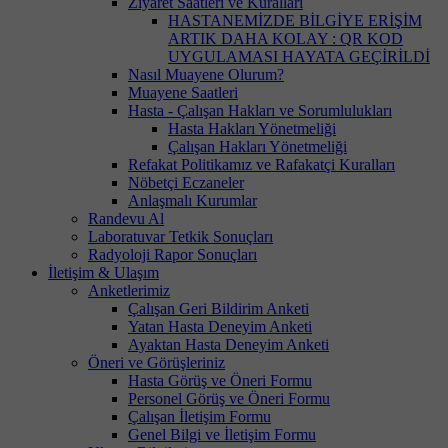
Ziyaret Saatleri ve Kuralları
HASTANEMİZDE BİLGİYE ERİŞİM
ARTIK DAHA KOLAY : QR KOD
UYGULAMASI HAYATA GEÇİRİLDİ
Nasıl Muayene Olurum?
Muayene Saatleri
Hasta - Çalışan Hakları ve Sorumlulukları
Hasta Hakları Yönetmeliği
Çalışan Hakları Yönetmeliği
Refakat Politikamız ve Rafakatçi Kuralları
Nöbetçi Eczaneler
Anlaşmalı Kurumlar
Randevu Al
Laboratuvar Tetkik Sonuçları
Radyoloji Rapor Sonuçları
İletişim & Ulaşım
Anketlerimiz
Çalışan Geri Bildirim Anketi
Yatan Hasta Deneyim Anketi
Ayaktan Hasta Deneyim Anketi
Öneri ve Görüşleriniz
Hasta Görüş ve Öneri Formu
Personel Görüş ve Öneri Formu
Çalışan İletişim Formu
Genel Bilgi ve İletişim Formu