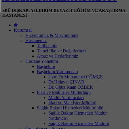
SBÜ DIŞKAPI YILDIRIM BEYAZIT EĞİTİM VE ARAŞTIRMA
HASTANESİ
Kurumsal
Vizyonumuz & Misyonumuz
Hastanemiz
Tarihçemiz
Temel İlke ve Değerlerimiz
Amaç ve Hedeflerimiz
Hastane Yönetimi
Başhekim
Başhekim Yardımcıları
Uzm.Dr.Muhammet ÇÖMÇE
Dr.Hidayet ÇINAR
Dr. Oğuz Kaan ÖZBEK
İdari ve Mali İşler Müdürlüğü
Müdür Yardımcıları
İdari ve Mali İşler Müdürü
Sağlık Bakım Hizmetleri Müdürlüğü
Sağlık Bakım Hizmetleri Müdür
Yardımcısı
Sağlık Bakım Hizmetleri Müdürü
Organizasyon Şeması