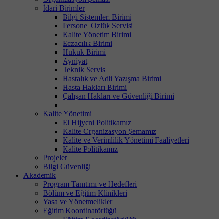
İdari Birimler
Bilgi Sistemleri Birimi
Personel Özlük Servisi
Kalite Yönetim Birimi
Eczacılık Birimi
Hukuk Birimi
Ayniyat
Teknik Servis
Hastalık ve Adli Yazışma Birimi
Hasta Hakları Birimi
Çalışan Hakları ve Güvenliği Birimi
Kalite Yönetimi
El Hijyeni Politikamız
Kalite Organizasyon Şemamız
Kalite ve Verimlilik Yönetimi Faaliyetleri
Kalite Politikamız
Projeler
Bilgi Güvenliği
Akademik
Program Tanıtımı ve Hedefleri
Bölüm ve Eğitim Klinikleri
Yasa ve Yönetmelikler
Eğitim Koordinatörlüğü