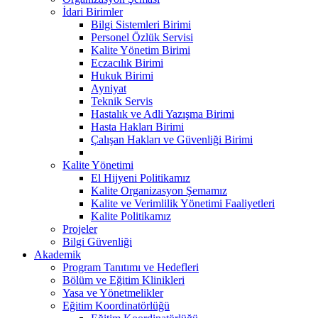
İdari Birimler
Bilgi Sistemleri Birimi
Personel Özlük Servisi
Kalite Yönetim Birimi
Eczacılık Birimi
Hukuk Birimi
Ayniyat
Teknik Servis
Hastalık ve Adli Yazışma Birimi
Hasta Hakları Birimi
Çalışan Hakları ve Güvenliği Birimi
Kalite Yönetimi
El Hijyeni Politikamız
Kalite Organizasyon Şemamız
Kalite ve Verimlilik Yönetimi Faaliyetleri
Kalite Politikamız
Projeler
Bilgi Güvenliği
Akademik
Program Tanıtımı ve Hedefleri
Bölüm ve Eğitim Klinikleri
Yasa ve Yönetmelikler
Eğitim Koordinatörlüğü