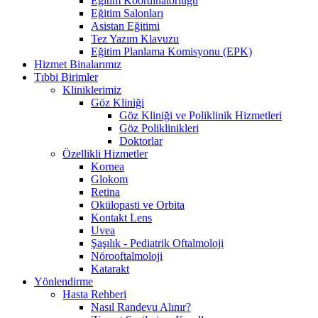
Eğitim Koordinatörlüğü
Eğitim Salonları
Asistan Eğitimi
Tez Yazım Klavuzu
Eğitim Planlama Komisyonu (EPK)
Hizmet Binalarımız
Tıbbi Birimler
Kliniklerimiz
Göz Kliniği
Göz Kliniği ve Poliklinik Hizmetleri
Göz Poliklinikleri
Doktorlar
Özellikli Hizmetler
Kornea
Glokom
Retina
Okülopasti ve Orbita
Kontakt Lens
Uvea
Şaşılık - Pediatrik Oftalmoloji
Nörooftalmoloji
Katarakt
Yönlendirme
Hasta Rehberi
Nasıl Randevu Alınır?