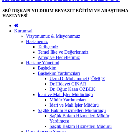
SBÜ DIŞKAPI YILDIRIM BEYAZIT EĞİTİM VE ARAŞTIRMA
HASTANESİ
Kurumsal
Vizyonumuz & Misyonumuz
Hastanemiz
Tarihçemiz
Temel İlke ve Değerlerimiz
Amaç ve Hedeflerimiz
Hastane Yönetimi
Başhekim
Başhekim Yardımcıları
Uzm.Dr.Muhammet ÇÖMÇE
Dr.Hidayet ÇINAR
Dr. Oğuz Kaan ÖZBEK
İdari ve Mali İşler Müdürlüğü
Müdür Yardımcıları
İdari ve Mali İşler Müdürü
Sağlık Bakım Hizmetleri Müdürlüğü
Sağlık Bakım Hizmetleri Müdür
Yardımcısı
Sağlık Bakım Hizmetleri Müdürü
Organizasyon Şeması