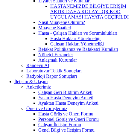
Ziyaret Saatleri ve Kuralları
HASTANEMİZDE BİLGİYE ERİŞİM
ARTIK DAHA KOLAY : QR KOD
UYGULAMASI HAYATA GEÇİRİLDİ
Nasıl Muayene Olurum?
Muayene Saatleri
Hasta - Çalışan Hakları ve Sorumlulukları
Hasta Hakları Yönetmeliği
Çalışan Hakları Yönetmeliği
Refakat Politikamız ve Rafakatçi Kuralları
Nöbetçi Eczaneler
Anlaşmalı Kurumlar
Randevu Al
Laboratuvar Tetkik Sonuçları
Radyoloji Rapor Sonuçları
İletişim & Ulaşım
Anketlerimiz
Çalışan Geri Bildirim Anketi
Yatan Hasta Deneyim Anketi
Ayaktan Hasta Deneyim Anketi
Öneri ve Görüşleriniz
Hasta Görüş ve Öneri Formu
Personel Görüş ve Öneri Formu
Çalışan İletişim Formu
Genel Bilgi ve İletişim Formu