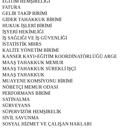
EĞİTİM HEMŞİRELİĞİ
FATURA
GELİR TAKİP BİRİMİ
GİDER TAHAKKUK BİRİMİ
HUKUK İŞLERİ BİRİMİ
İŞYERİ HEKİMLİĞİ
İŞ SAĞLIĞI VE İŞ GÜVENLİĞİ
İSTATİSTİK MHRS
KALİTE YÖNETİM BİRİMİ
KANSER KAYI+EĞİTİM KOORDİNATÖRLÜĞÜ ARGE
MAAŞ TAHAKKUK MEMUR
MAAŞ TAHAKKUK SÜREKLİ İŞÇİ
MAAŞ TAHAKKUK
MUAYENE KOMSİYONU BİRİMİ
NÖBETÇİ MEMUR ODASI
PERFORMANS BİRİMİ
SATINALMA
SÜRVEYANS
SÜPERVİZÖR HEMŞİRELİK
SİVİL SAVUNMA
SOSYAL HİZMET VE ÇALIŞAN HAKLARI