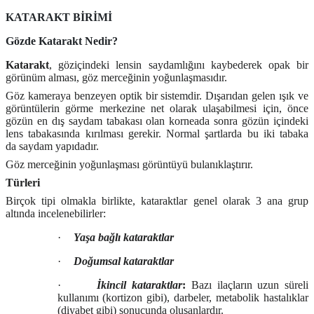
KATARAKT BİRİMİ
Gözde Katarakt Nedir?
Katarakt
,
göz
içindeki
lensin saydamlığını kaybederek opak bir
görünüm alması, göz merceğinin yoğunlaşmasıdır.
Göz kameraya
benzeyen
optik bir sistemdir. Dışarıdan gelen
ışık ve
görüntülerin görme merkezine net olarak ulaşabilmesi için, önce
gözün en dış saydam tabakası olan
korneada sonra gözün içindeki
lens tabakasında
kırılması gerekir. Normal şartlarda bu iki tabaka
da
saydam yapıdadır.
Göz merceğinin yoğunlaşması görüntüyü bulanıklaştırır.
Türleri
Birçok tipi olmakla birlikte, kataraktlar genel olarak 3 ana grup
altında incelenebilirler:
·
Yaşa bağlı kataraktlar
·
Doğumsal kataraktlar
·
İkincil kataraktlar
:
Bazı ilaçların uzun süreli
kullanımı (kortizon gibi), darbeler, metabolik hastalıklar
(diyabet gibi) sonucunda oluşanlardır.