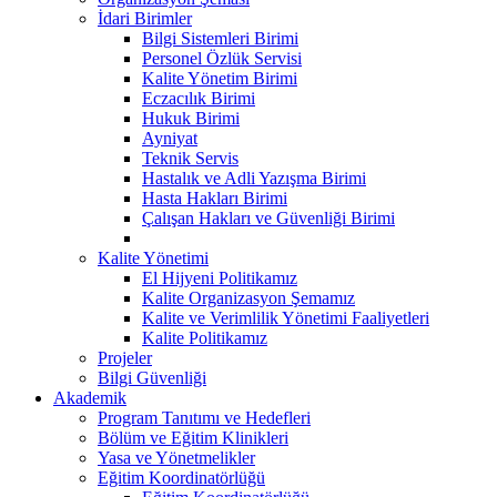
İdari Birimler
Bilgi Sistemleri Birimi
Personel Özlük Servisi
Kalite Yönetim Birimi
Eczacılık Birimi
Hukuk Birimi
Ayniyat
Teknik Servis
Hastalık ve Adli Yazışma Birimi
Hasta Hakları Birimi
Çalışan Hakları ve Güvenliği Birimi
Kalite Yönetimi
El Hijyeni Politikamız
Kalite Organizasyon Şemamız
Kalite ve Verimlilik Yönetimi Faaliyetleri
Kalite Politikamız
Projeler
Bilgi Güvenliği
Akademik
Program Tanıtımı ve Hedefleri
Bölüm ve Eğitim Klinikleri
Yasa ve Yönetmelikler
Eğitim Koordinatörlüğü