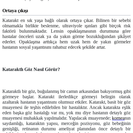
Ortaya çıkışı
Katarakt en sık yaşa bağlı olarak ortaya çıkar. Bilinen bir sebebi
olmamakla birlikte beslenme, ultraviyole ışınları gibi birçok risk
faktörü bulunmaktadır. Lensin opaklaşmasının durumuna göre
hastalar önceleri uzak ya da yakın görme bozukluğundan şikâyet
ederler. Opaklaşma arttıkça hem uzak hem de yakın görmeler
hastanın sosyal yaşantısını rahatsız edecek şekilde artar.
Kataraktlı Göz Nasıl Görür?
Kataraktlı bir göz, buğulanmış bir camın arkasından bakıyormuş gibi
görmeye başlar. Katarakt ilerledikçe görmeyi belirgin olarak
azaltarak hastanın yaşantısını olumsuz etkiler. Katarakt, basit bir göz
muayenesi ile teşhis edilebilen bir hastalıktır. Ancak katarakta eşlik
eden başka göz hastalığı var mı, yok mu diye hastanın detaylı göz
muayenesi muhakkak yapılmalıdır. Yapılacak muayenede;
kornea
nın
saydamlığı, kataraktın yapısı, merceğin pozisyonu, göz bebeğinin
genişliği, retinanın durumu ameliyat planından önce detaylı bir