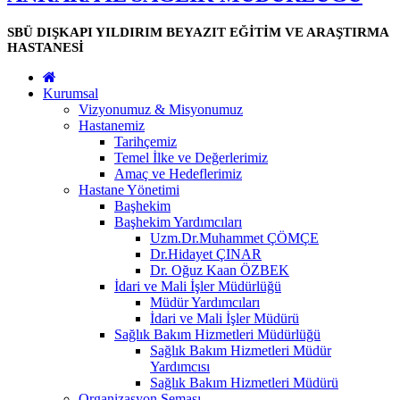
SBÜ DIŞKAPI YILDIRIM BEYAZIT EĞİTİM VE ARAŞTIRMA
HASTANESİ
Kurumsal
Vizyonumuz & Misyonumuz
Hastanemiz
Tarihçemiz
Temel İlke ve Değerlerimiz
Amaç ve Hedeflerimiz
Hastane Yönetimi
Başhekim
Başhekim Yardımcıları
Uzm.Dr.Muhammet ÇÖMÇE
Dr.Hidayet ÇINAR
Dr. Oğuz Kaan ÖZBEK
İdari ve Mali İşler Müdürlüğü
Müdür Yardımcıları
İdari ve Mali İşler Müdürü
Sağlık Bakım Hizmetleri Müdürlüğü
Sağlık Bakım Hizmetleri Müdür
Yardımcısı
Sağlık Bakım Hizmetleri Müdürü
Organizasyon Şeması