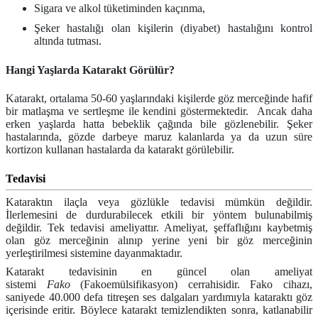
Sigara ve alkol tüketiminden kaçınma,
Şeker hastalığı olan kişilerin (diyabet) hastalığını kontrol
altında tutması.
Hangi Yaşlarda Katarakt Görülür?
Katarakt, ortalama 50-60 yaşlarındaki kişilerde göz merceğinde hafif
bir matlaşma ve sertleşme ile kendini göstermektedir. Ancak daha
erken yaşlarda hatta bebeklik çağında bile gözlenebilir. Şeker
hastalarında, gözde darbeye maruz kalanlarda ya da uzun süre
kortizon kullanan hastalarda da katarakt görülebilir.
Tedavisi
Kataraktın ilaçla veya gözlükle tedavisi mümkün değildir.
İlerlemesini de durdurabilecek etkili bir yöntem bulunabilmiş
değildir. Tek tedavisi ameliyattır. Ameliyat, şeffaflığını kaybetmiş
olan göz merceğinin alınıp yerine yeni bir göz merceğinin
yerleştirilmesi sistemine dayanmaktadır.
Katarakt tedavisinin en güncel olan ameliyat
sistemi
Fako
(Fakoemülsifikasyon) cerrahisidir. Fako cihazı,
saniyede 40.000 defa titreşen ses dalgaları yardımıyla kataraktı göz
içerisinde eritir. Böylece katarakt temizlendikten sonra, katlanabilir