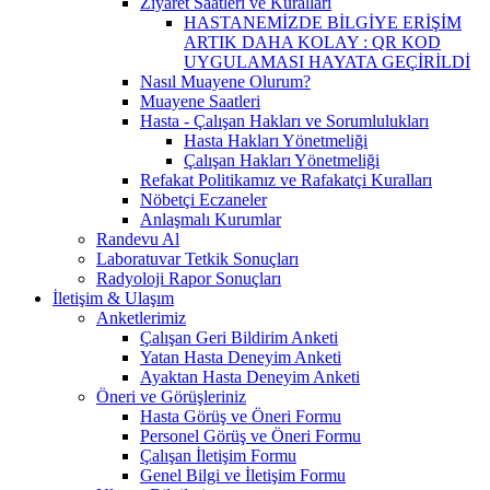
Ziyaret Saatleri ve Kuralları
HASTANEMİZDE BİLGİYE ERİŞİM
ARTIK DAHA KOLAY : QR KOD
UYGULAMASI HAYATA GEÇİRİLDİ
Nasıl Muayene Olurum?
Muayene Saatleri
Hasta - Çalışan Hakları ve Sorumlulukları
Hasta Hakları Yönetmeliği
Çalışan Hakları Yönetmeliği
Refakat Politikamız ve Rafakatçi Kuralları
Nöbetçi Eczaneler
Anlaşmalı Kurumlar
Randevu Al
Laboratuvar Tetkik Sonuçları
Radyoloji Rapor Sonuçları
İletişim & Ulaşım
Anketlerimiz
Çalışan Geri Bildirim Anketi
Yatan Hasta Deneyim Anketi
Ayaktan Hasta Deneyim Anketi
Öneri ve Görüşleriniz
Hasta Görüş ve Öneri Formu
Personel Görüş ve Öneri Formu
Çalışan İletişim Formu
Genel Bilgi ve İletişim Formu