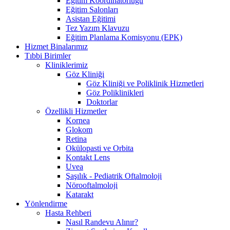
Eğitim Koordinatörlüğü
Eğitim Salonları
Asistan Eğitimi
Tez Yazım Klavuzu
Eğitim Planlama Komisyonu (EPK)
Hizmet Binalarımız
Tıbbi Birimler
Kliniklerimiz
Göz Kliniği
Göz Kliniği ve Poliklinik Hizmetleri
Göz Poliklinikleri
Doktorlar
Özellikli Hizmetler
Kornea
Glokom
Retina
Okülopasti ve Orbita
Kontakt Lens
Uvea
Şaşılık - Pediatrik Oftalmoloji
Nörooftalmoloji
Katarakt
Yönlendirme
Hasta Rehberi
Nasıl Randevu Alınır?