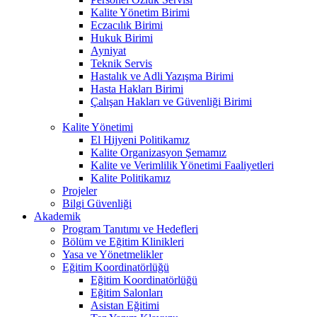
Kalite Yönetim Birimi
Eczacılık Birimi
Hukuk Birimi
Ayniyat
Teknik Servis
Hastalık ve Adli Yazışma Birimi
Hasta Hakları Birimi
Çalışan Hakları ve Güvenliği Birimi
Kalite Yönetimi
El Hijyeni Politikamız
Kalite Organizasyon Şemamız
Kalite ve Verimlilik Yönetimi Faaliyetleri
Kalite Politikamız
Projeler
Bilgi Güvenliği
Akademik
Program Tanıtımı ve Hedefleri
Bölüm ve Eğitim Klinikleri
Yasa ve Yönetmelikler
Eğitim Koordinatörlüğü
Eğitim Koordinatörlüğü
Eğitim Salonları
Asistan Eğitimi