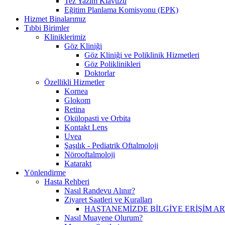
Tez Yazım Klavuzu
Eğitim Planlama Komisyonu (EPK)
Hizmet Binalarımız
Tıbbi Birimler
Kliniklerimiz
Göz Kliniği
Göz Kliniği ve Poliklinik Hizmetleri
Göz Poliklinikleri
Doktorlar
Özellikli Hizmetler
Kornea
Glokom
Retina
Okülopasti ve Orbita
Kontakt Lens
Uvea
Şaşılık - Pediatrik Oftalmoloji
Nörooftalmoloji
Katarakt
Yönlendirme
Hasta Rehberi
Nasıl Randevu Alınır?
Ziyaret Saatleri ve Kuralları
HASTANEMİZDE BİLGİYE ERİŞİM A
Nasıl Muayene Olurum?