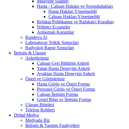
Muayene Saatleri
Hasta - Çalışan Hakları ve Sorumlulukları
Hasta Hakları Yönetmeliği
Çalışan Hakları Yönetmeliği
Refakat Politikamız ve Rafakatçi Kuralları
Nöbetçi Eczaneler
Anlaşmalı Kurumlar
Randevu Al
Laboratuvar Tetkik Sonuçları
Radyoloji Rapor Sonuçları
İletişim & Ulaşım
Anketlerimiz
Çalışan Geri Bildirim Anketi
Yatan Hasta Deneyim Anketi
Ayaktan Hasta Deneyim Anketi
Öneri ve Görüşleriniz
Hasta Görüş ve Öneri Formu
Personel Görüş ve Öneri Formu
Çalışan İletişim Formu
Genel Bilgi ve İletişim Formu
Ulaşım Bilgileri
Telefon Rehberi
Dijital Medya
Medyada Biz
İletişim & Tanıtım Faaliyetleri