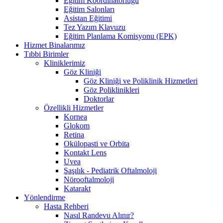
Eğitim Koordinatörlüğü
Eğitim Salonları
Asistan Eğitimi
Tez Yazım Klavuzu
Eğitim Planlama Komisyonu (EPK)
Hizmet Binalarımız
Tıbbi Birimler
Kliniklerimiz
Göz Kliniği
Göz Kliniği ve Poliklinik Hizmetleri
Göz Poliklinikleri
Doktorlar
Özellikli Hizmetler
Kornea
Glokom
Retina
Okülopasti ve Orbita
Kontakt Lens
Uvea
Şaşılık - Pediatrik Oftalmoloji
Nörooftalmoloji
Katarakt
Yönlendirme
Hasta Rehberi
Nasıl Randevu Alınır?