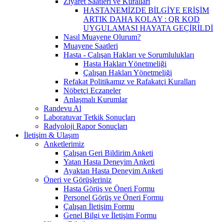
Ziyaret Saatleri ve Kuralları
HASTANEMİZDE BİLGİYE ERİŞİM
ARTIK DAHA KOLAY : QR KOD
UYGULAMASI HAYATA GEÇİRİLDİ
Nasıl Muayene Olurum?
Muayene Saatleri
Hasta - Çalışan Hakları ve Sorumlulukları
Hasta Hakları Yönetmeliği
Çalışan Hakları Yönetmeliği
Refakat Politikamız ve Rafakatçi Kuralları
Nöbetçi Eczaneler
Anlaşmalı Kurumlar
Randevu Al
Laboratuvar Tetkik Sonuçları
Radyoloji Rapor Sonuçları
İletişim & Ulaşım
Anketlerimiz
Çalışan Geri Bildirim Anketi
Yatan Hasta Deneyim Anketi
Ayaktan Hasta Deneyim Anketi
Öneri ve Görüşleriniz
Hasta Görüş ve Öneri Formu
Personel Görüş ve Öneri Formu
Çalışan İletişim Formu
Genel Bilgi ve İletişim Formu