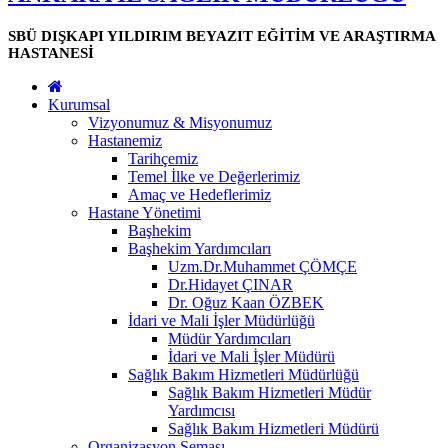
SBÜ DIŞKAPI YILDIRIM BEYAZIT EĞİTİM VE ARAŞTIRMA
HASTANESİ
Kurumsal
Vizyonumuz & Misyonumuz
Hastanemiz
Tarihçemiz
Temel İlke ve Değerlerimiz
Amaç ve Hedeflerimiz
Hastane Yönetimi
Başhekim
Başhekim Yardımcıları
Uzm.Dr.Muhammet ÇÖMÇE
Dr.Hidayet ÇINAR
Dr. Oğuz Kaan ÖZBEK
İdari ve Mali İşler Müdürlüğü
Müdür Yardımcıları
İdari ve Mali İşler Müdürü
Sağlık Bakım Hizmetleri Müdürlüğü
Sağlık Bakım Hizmetleri Müdür
Yardımcısı
Sağlık Bakım Hizmetleri Müdürü
Organizasyon Şeması