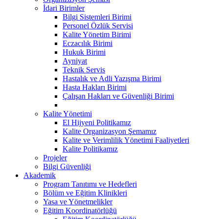
İdari Birimler
Bilgi Sistemleri Birimi
Personel Özlük Servisi
Kalite Yönetim Birimi
Eczacılık Birimi
Hukuk Birimi
Ayniyat
Teknik Servis
Hastalık ve Adli Yazışma Birimi
Hasta Hakları Birimi
Çalışan Hakları ve Güvenliği Birimi
Kalite Yönetimi
El Hijyeni Politikamız
Kalite Organizasyon Şemamız
Kalite ve Verimlilik Yönetimi Faaliyetleri
Kalite Politikamız
Projeler
Bilgi Güvenliği
Akademik
Program Tanıtımı ve Hedefleri
Bölüm ve Eğitim Klinikleri
Yasa ve Yönetmelikler
Eğitim Koordinatörlüğü