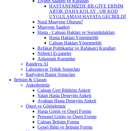
Ziyaret Saatleri ve Kuralları
HASTANEMİZDE BİLGİYE ERİŞİM
ARTIK DAHA KOLAY : QR KOD
UYGULAMASI HAYATA GEÇİRİLDİ
Nasıl Muayene Olurum?
Muayene Saatleri
Hasta - Çalışan Hakları ve Sorumlulukları
Hasta Hakları Yönetmeliği
Çalışan Hakları Yönetmeliği
Refakat Politikamız ve Rafakatçi Kuralları
Nöbetçi Eczaneler
Anlaşmalı Kurumlar
Randevu Al
Laboratuvar Tetkik Sonuçları
Radyoloji Rapor Sonuçları
İletişim & Ulaşım
Anketlerimiz
Çalışan Geri Bildirim Anketi
Yatan Hasta Deneyim Anketi
Ayaktan Hasta Deneyim Anketi
Öneri ve Görüşleriniz
Hasta Görüş ve Öneri Formu
Personel Görüş ve Öneri Formu
Çalışan İletişim Formu
Genel Bilgi ve İletişim Formu