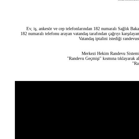
Ev, iş, ankesör ve cep telefonlarından 182 numaralı Sağlık Ba
182 numaralı telefonu arayan vatandaş tarafından çağrıyı karşılayan 
Vatandaş iptalini istediği randevusu
Merkezi Hekim Randevu Sistemi "
"Randevu Geçmişi" kısmına tıklayarak alı
"Ra