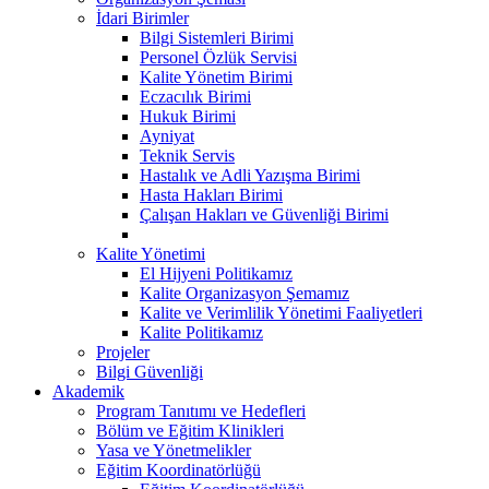
İdari Birimler
Bilgi Sistemleri Birimi
Personel Özlük Servisi
Kalite Yönetim Birimi
Eczacılık Birimi
Hukuk Birimi
Ayniyat
Teknik Servis
Hastalık ve Adli Yazışma Birimi
Hasta Hakları Birimi
Çalışan Hakları ve Güvenliği Birimi
Kalite Yönetimi
El Hijyeni Politikamız
Kalite Organizasyon Şemamız
Kalite ve Verimlilik Yönetimi Faaliyetleri
Kalite Politikamız
Projeler
Bilgi Güvenliği
Akademik
Program Tanıtımı ve Hedefleri
Bölüm ve Eğitim Klinikleri
Yasa ve Yönetmelikler
Eğitim Koordinatörlüğü