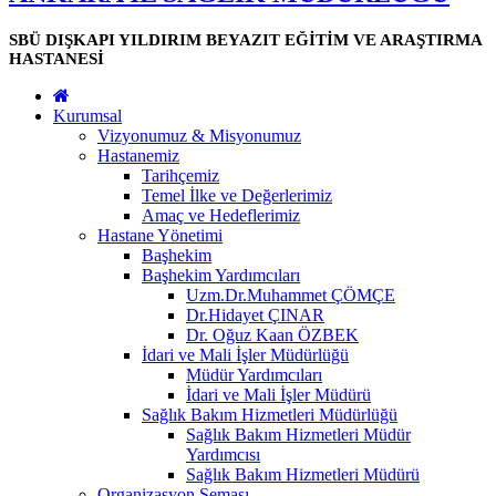
SBÜ DIŞKAPI YILDIRIM BEYAZIT EĞİTİM VE ARAŞTIRMA
HASTANESİ
Kurumsal
Vizyonumuz & Misyonumuz
Hastanemiz
Tarihçemiz
Temel İlke ve Değerlerimiz
Amaç ve Hedeflerimiz
Hastane Yönetimi
Başhekim
Başhekim Yardımcıları
Uzm.Dr.Muhammet ÇÖMÇE
Dr.Hidayet ÇINAR
Dr. Oğuz Kaan ÖZBEK
İdari ve Mali İşler Müdürlüğü
Müdür Yardımcıları
İdari ve Mali İşler Müdürü
Sağlık Bakım Hizmetleri Müdürlüğü
Sağlık Bakım Hizmetleri Müdür
Yardımcısı
Sağlık Bakım Hizmetleri Müdürü
Organizasyon Şeması