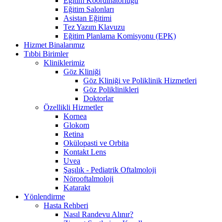
Eğitim Koordinatörlüğü
Eğitim Salonları
Asistan Eğitimi
Tez Yazım Klavuzu
Eğitim Planlama Komisyonu (EPK)
Hizmet Binalarımız
Tıbbi Birimler
Kliniklerimiz
Göz Kliniği
Göz Kliniği ve Poliklinik Hizmetleri
Göz Poliklinikleri
Doktorlar
Özellikli Hizmetler
Kornea
Glokom
Retina
Okülopasti ve Orbita
Kontakt Lens
Uvea
Şaşılık - Pediatrik Oftalmoloji
Nörooftalmoloji
Katarakt
Yönlendirme
Hasta Rehberi
Nasıl Randevu Alınır?