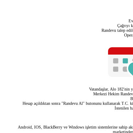
Ev
Çağrıyı k
Randevu talep edile
Opera
Vatandaşlar, Alo 182'nin y
Merkezi Hekim Randevu S
B
Hesap açıldıktan sonra "Randevu Al" butonunu kullanarak T.C. kiml
İstenilen h
Android, IOS, BlackBerry ve Windows işletim sistemlerine sahip akı
marketinden 