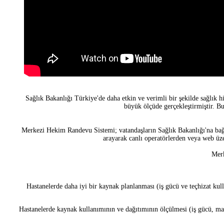
Sağlık Bakanlığı Türkiye'de daha etkin ve verimli bir şekilde sağlık 
büyük ölçüde gerçekleştirmiştir. B
Merkezi Hekim Randevu Sistemi; vatandaşların Sağlık Bakanlığı'na bağlı 
arayarak canlı operatörlerden veya web üze
Merk
Hastanelerde daha iyi bir
kaynak planlanması (iş gücü ve teçhizat kul
Hastanelerde kaynak kullanımının ve dağıtımının ölçülmesi (iş gücü, mak