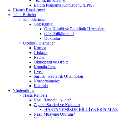
Tez Yazım Klavuzu
Eğitim Planlama Komisyonu (EPK)
Hizmet Binalarımız
Tıbbi Birimler
Kliniklerimiz
Göz Kliniği
Göz Kliniği ve Poliklinik Hizmetleri
Göz Poliklinikleri
Doktorlar
Özellikli Hizmetler
Kornea
Glokom
Retina
Okülopasti ve Orbita
Kontakt Lens
Uvea
Şaşılık - Pediatrik Oftalmoloji
Nörooftalmoloji
Katarakt
Yönlendirme
Hasta Rehberi
Nasıl Randevu Alınır?
Ziyaret Saatleri ve Kuralları
HASTANEMİZDE BİLGİYE ERİŞİM A
Nasıl Muayene Olurum?