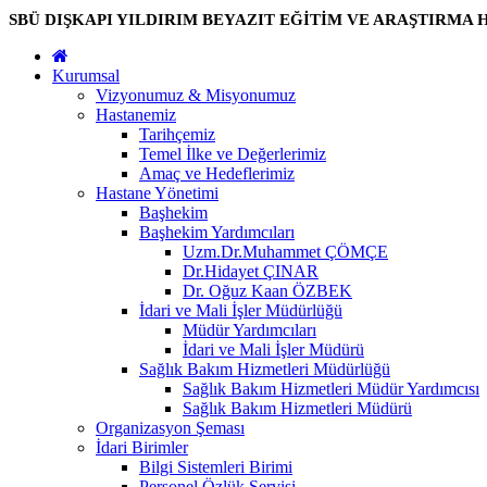
SBÜ DIŞKAPI YILDIRIM BEYAZIT EĞİTİM VE ARAŞTIRMA 
Kurumsal
Vizyonumuz & Misyonumuz
Hastanemiz
Tarihçemiz
Temel İlke ve Değerlerimiz
Amaç ve Hedeflerimiz
Hastane Yönetimi
Başhekim
Başhekim Yardımcıları
Uzm.Dr.Muhammet ÇÖMÇE
Dr.Hidayet ÇINAR
Dr. Oğuz Kaan ÖZBEK
İdari ve Mali İşler Müdürlüğü
Müdür Yardımcıları
İdari ve Mali İşler Müdürü
Sağlık Bakım Hizmetleri Müdürlüğü
Sağlık Bakım Hizmetleri Müdür Yardımcısı
Sağlık Bakım Hizmetleri Müdürü
Organizasyon Şeması
İdari Birimler
Bilgi Sistemleri Birimi
Personel Özlük Servisi