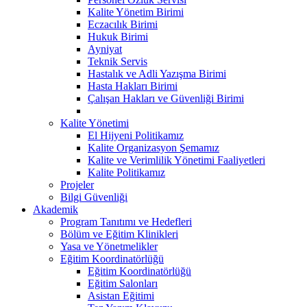
Kalite Yönetim Birimi
Eczacılık Birimi
Hukuk Birimi
Ayniyat
Teknik Servis
Hastalık ve Adli Yazışma Birimi
Hasta Hakları Birimi
Çalışan Hakları ve Güvenliği Birimi
Kalite Yönetimi
El Hijyeni Politikamız
Kalite Organizasyon Şemamız
Kalite ve Verimlilik Yönetimi Faaliyetleri
Kalite Politikamız
Projeler
Bilgi Güvenliği
Akademik
Program Tanıtımı ve Hedefleri
Bölüm ve Eğitim Klinikleri
Yasa ve Yönetmelikler
Eğitim Koordinatörlüğü
Eğitim Koordinatörlüğü
Eğitim Salonları
Asistan Eğitimi