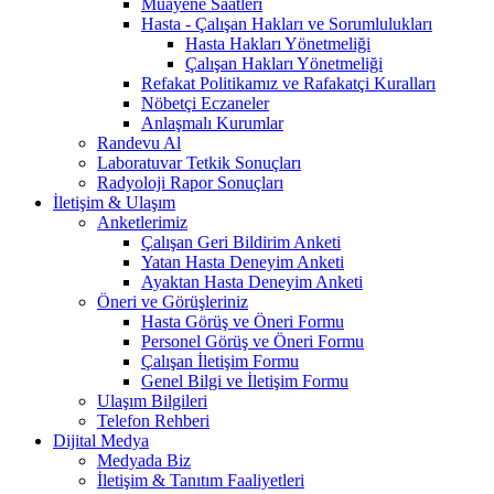
Muayene Saatleri
Hasta - Çalışan Hakları ve Sorumlulukları
Hasta Hakları Yönetmeliği
Çalışan Hakları Yönetmeliği
Refakat Politikamız ve Rafakatçi Kuralları
Nöbetçi Eczaneler
Anlaşmalı Kurumlar
Randevu Al
Laboratuvar Tetkik Sonuçları
Radyoloji Rapor Sonuçları
İletişim & Ulaşım
Anketlerimiz
Çalışan Geri Bildirim Anketi
Yatan Hasta Deneyim Anketi
Ayaktan Hasta Deneyim Anketi
Öneri ve Görüşleriniz
Hasta Görüş ve Öneri Formu
Personel Görüş ve Öneri Formu
Çalışan İletişim Formu
Genel Bilgi ve İletişim Formu
Ulaşım Bilgileri
Telefon Rehberi
Dijital Medya
Medyada Biz
İletişim & Tanıtım Faaliyetleri