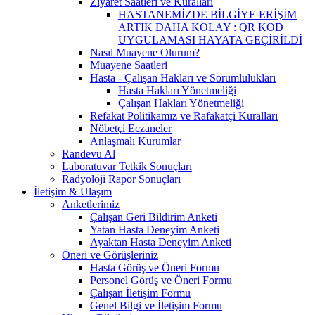
Ziyaret Saatleri ve Kuralları
HASTANEMİZDE BİLGİYE ERİŞİM
ARTIK DAHA KOLAY : QR KOD
UYGULAMASI HAYATA GEÇİRİLDİ
Nasıl Muayene Olurum?
Muayene Saatleri
Hasta - Çalışan Hakları ve Sorumlulukları
Hasta Hakları Yönetmeliği
Çalışan Hakları Yönetmeliği
Refakat Politikamız ve Rafakatçi Kuralları
Nöbetçi Eczaneler
Anlaşmalı Kurumlar
Randevu Al
Laboratuvar Tetkik Sonuçları
Radyoloji Rapor Sonuçları
İletişim & Ulaşım
Anketlerimiz
Çalışan Geri Bildirim Anketi
Yatan Hasta Deneyim Anketi
Ayaktan Hasta Deneyim Anketi
Öneri ve Görüşleriniz
Hasta Görüş ve Öneri Formu
Personel Görüş ve Öneri Formu
Çalışan İletişim Formu
Genel Bilgi ve İletişim Formu