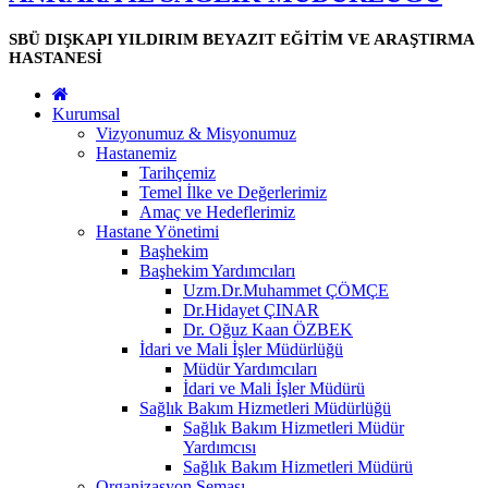
SBÜ DIŞKAPI YILDIRIM BEYAZIT EĞİTİM VE ARAŞTIRMA
HASTANESİ
Kurumsal
Vizyonumuz & Misyonumuz
Hastanemiz
Tarihçemiz
Temel İlke ve Değerlerimiz
Amaç ve Hedeflerimiz
Hastane Yönetimi
Başhekim
Başhekim Yardımcıları
Uzm.Dr.Muhammet ÇÖMÇE
Dr.Hidayet ÇINAR
Dr. Oğuz Kaan ÖZBEK
İdari ve Mali İşler Müdürlüğü
Müdür Yardımcıları
İdari ve Mali İşler Müdürü
Sağlık Bakım Hizmetleri Müdürlüğü
Sağlık Bakım Hizmetleri Müdür
Yardımcısı
Sağlık Bakım Hizmetleri Müdürü
Organizasyon Şeması