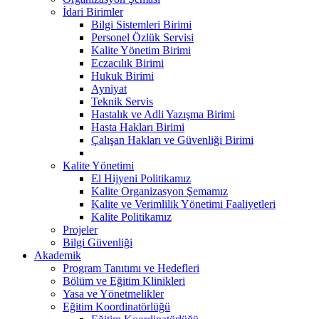
İdari Birimler
Bilgi Sistemleri Birimi
Personel Özlük Servisi
Kalite Yönetim Birimi
Eczacılık Birimi
Hukuk Birimi
Ayniyat
Teknik Servis
Hastalık ve Adli Yazışma Birimi
Hasta Hakları Birimi
Çalışan Hakları ve Güvenliği Birimi
Kalite Yönetimi
El Hijyeni Politikamız
Kalite Organizasyon Şemamız
Kalite ve Verimlilik Yönetimi Faaliyetleri
Kalite Politikamız
Projeler
Bilgi Güvenliği
Akademik
Program Tanıtımı ve Hedefleri
Bölüm ve Eğitim Klinikleri
Yasa ve Yönetmelikler
Eğitim Koordinatörlüğü