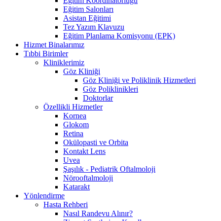
Eğitim Koordinatörlüğü
Eğitim Salonları
Asistan Eğitimi
Tez Yazım Klavuzu
Eğitim Planlama Komisyonu (EPK)
Hizmet Binalarımız
Tıbbi Birimler
Kliniklerimiz
Göz Kliniği
Göz Kliniği ve Poliklinik Hizmetleri
Göz Poliklinikleri
Doktorlar
Özellikli Hizmetler
Kornea
Glokom
Retina
Okülopasti ve Orbita
Kontakt Lens
Uvea
Şaşılık - Pediatrik Oftalmoloji
Nörooftalmoloji
Katarakt
Yönlendirme
Hasta Rehberi
Nasıl Randevu Alınır?