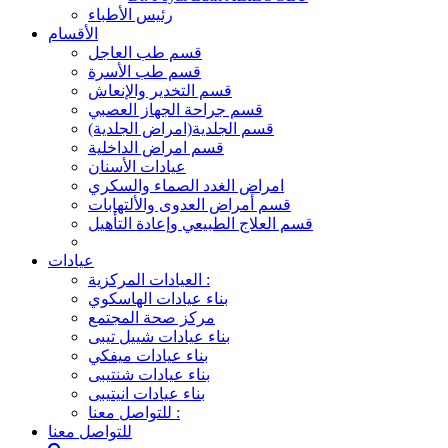
رئيس الأطباء
الأقسام
قسم طب العاجل
قسم طب الأسرة
قسم التخدير والإنعاش
قسم جراحة الجهاز العصبي
قسم الجلدية(امراض الجلدية)
قسم امراض الداخلية
عيادات الأسنان
امراض الغدد الصماء والسكري
قسم أمراض العدوى والألتهابات
قسم العلاج الطبيعي وإعادة التأهيل
عيادات
العيادات المركزية :
بناء عيادات الهاسكوي
مركز صحة المجتمع
بناء عيادات شييل تيبى
بناء عيادات ميفكي
بناء عيادات شنتيبى
بناء عيادات انيتيبى
للتواصل معنا :
للتواصل معنا