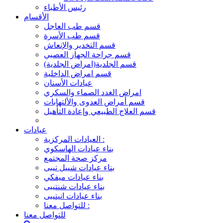
رئيس الأطباء
الأقسام
قسم طب العاجل
قسم طب الأسرة
قسم التخدير والإنعاش
قسم جراحة الجهاز العصبي
قسم الجلدية(امراض الجلدية)
قسم امراض الداخلية
عيادات الأسنان
امراض الغدد الصماء والسكري
قسم أمراض العدوى والألتهابات
قسم العلاج الطبيعي وإعادة التأهيل
عيادات
العيادات المركزية :
بناء عيادات الهاسكوي
مركز صحة المجتمع
بناء عيادات شييل تيبى
بناء عيادات ميفكي
بناء عيادات شنتيبى
بناء عيادات انيتيبى
للتواصل معنا :
للتواصل معنا