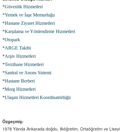
*Güvenlik Hizmetleri
*Yemek ve İaşe Memurluğu
*Hastane Ziyaret Hizmetleri
*Karşılama ve Yönlendirme Hizmetleri
*Otopark
*ARGE Takibi
*Arşiv Hizmetleri
*Terzihane Hizmetleri
*Santral ve Anons Sistemi
*Hastane Berberi
*Morg Hizmetleri
*Ulaşım Hizmetleri Koordinatörlüğü
Özgeçmiş:
1978 Yılında Ankarada doğdu. ilköğretim, Ortaöğretim ve Liseyi