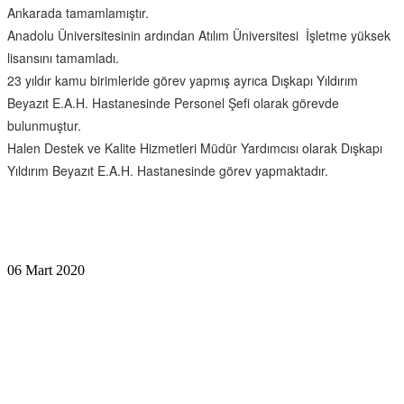
Ankarada tamamlamıştır.
Anadolu Üniversitesinin ardından Atılım Üniversitesi İşletme yüksek
lisansını tamamladı.
23 yıldır kamu birimleride görev yapmış ayrıca Dışkapı Yıldırım
Beyazıt E.A.H. Hastanesinde Personel Şefi olarak görevde
bulunmuştur.
Halen Destek ve Kalite Hizmetleri Müdür Yardımcısı olarak Dışkapı
Yıldırım Beyazıt E.A.H. Hastanesinde görev yapmaktadır.
06 Mart 2020