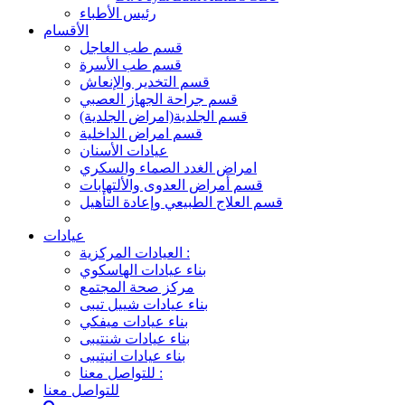
رئيس الأطباء
الأقسام
قسم طب العاجل
قسم طب الأسرة
قسم التخدير والإنعاش
قسم جراحة الجهاز العصبي
قسم الجلدية(امراض الجلدية)
قسم امراض الداخلية
عيادات الأسنان
امراض الغدد الصماء والسكري
قسم أمراض العدوى والألتهابات
قسم العلاج الطبيعي وإعادة التأهيل
عيادات
العيادات المركزية :
بناء عيادات الهاسكوي
مركز صحة المجتمع
بناء عيادات شييل تيبى
بناء عيادات ميفكي
بناء عيادات شنتيبى
بناء عيادات انيتيبى
للتواصل معنا :
للتواصل معنا