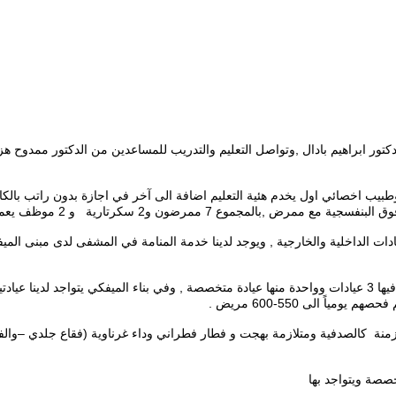
 في مستشفى ديشكابي س س ك في عام 1964 من قبل الدكتور ابراهيم بادال ,وتواصل التعليم والتدريب للمسا
ً الى 550-600 مريض .
منة كالصدفية ومتلازمة بهجت و فطار فطراني وداء غرناوية (فقاع جلدي –والفقعا
خصصة ويتواجد بها