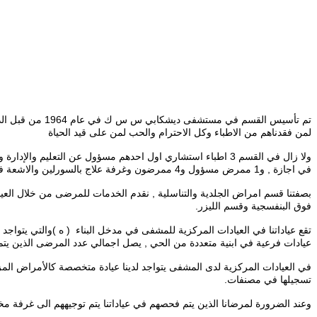
تم تأسيس القسم
لمن فقدناهم من الاطباء وكل الاحترام والحب لمن على قيد الحياة
في اجازة , و1 ممرض مسؤول و4 ممرضون وغرفة علاج بالسورلين والاشعة فوق البنفسجية مع ممرض ,بالمجموع 7 ممرضون و2 سكرتارية و 2 موظف يعملون في القسم .
فوق البنفسجية وقسم الليزر.
عيادات فرعية في ابنية متعددة من الحي , يصل اجمالي عدد المرضى الذين يتم فحصهم يوميا
في العيادات المركزية لدى المشفى يتواجد لدينا عيادة متخصصة كالأمراض المز
تسجيلها في مصنفات.
وعند الضرورة لمرضانا الذين يتم فحصهم في عياداتنا يتم توجيههم الى غرفة م