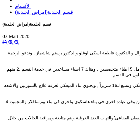
الأقسام
قسم الجلدية(امراض الجلدية)
قسم الجلدية(امراض الجلدية)
03 Mart 2020
عدين من الدكتور ممدوح هزال و الدكتورة فاطمة اسكي اوغلو والدكتور رستم شاشماز , وندعو الرحمة
ولا زال في القسم 3 اطباء استشاري اول احدهم مسؤول عن التعليم والإدارة وطبيب اخصائي اول يخدم هئية التعليم اضافة الى آخر في اجازة بدون راتب بالكامل 5 اطباء متخصصين , وهناك 7 اطباء مساعدين في خدمة القسم ,2 منهم
بصفتنا قسم امراض الجلدية والتناسلية , نقدم الخدمات للمرضى من خلال العيادات الداخلية والخارجية , ويوجد لدينا خدمة المنامة في المشفى لدى مبنى الميفكي وتتسع لـ16 سريراً , ويحتوي بناء الميفكي لغرفة علاج بالسورلين والاشعة
تقع عياداتنا في العيادات المركزية للمشفى في مدخل البناء ( ه )والتي يتواجد فيها 3 عيادات وواحدة منها عيادة متخصصة , وفي بناء الميفكي يتواجد لدينا عيادتين وفي عيادة اخرى في بناء هاسكوي واخرى في بناء بورساقلار والمجموع 4
ن الفقاعي)والتهاب الغدد العرقية ويتم متابعة ومراقبة الحالات من خلال