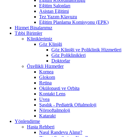
Eğitim Koordinatörlüğü
Eğitim Salonları
Asistan Eğitimi
Tez Yazım Klavuzu
Eğitim Planlama Komisyonu (EPK)
Hizmet Binalarımız
Tıbbi Birimler
Kliniklerimiz
Göz Kliniği
Göz Kliniği ve Poliklinik Hizmetleri
Göz Poliklinikleri
Doktorlar
Özellikli Hizmetler
Kornea
Glokom
Retina
Okülopasti ve Orbita
Kontakt Lens
Uvea
Şaşılık - Pediatrik Oftalmoloji
Nörooftalmoloji
Katarakt
Yönlendirme
Hasta Rehberi
Nasıl Randevu Alınır?