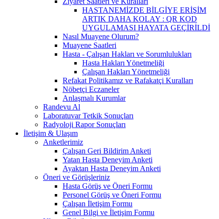
Ziyaret Saatleri ve Kuralları
HASTANEMİZDE BİLGİYE ERİŞİM
ARTIK DAHA KOLAY : QR KOD
UYGULAMASI HAYATA GEÇİRİLDİ
Nasıl Muayene Olurum?
Muayene Saatleri
Hasta - Çalışan Hakları ve Sorumlulukları
Hasta Hakları Yönetmeliği
Çalışan Hakları Yönetmeliği
Refakat Politikamız ve Rafakatçi Kuralları
Nöbetçi Eczaneler
Anlaşmalı Kurumlar
Randevu Al
Laboratuvar Tetkik Sonuçları
Radyoloji Rapor Sonuçları
İletişim & Ulaşım
Anketlerimiz
Çalışan Geri Bildirim Anketi
Yatan Hasta Deneyim Anketi
Ayaktan Hasta Deneyim Anketi
Öneri ve Görüşleriniz
Hasta Görüş ve Öneri Formu
Personel Görüş ve Öneri Formu
Çalışan İletişim Formu
Genel Bilgi ve İletişim Formu