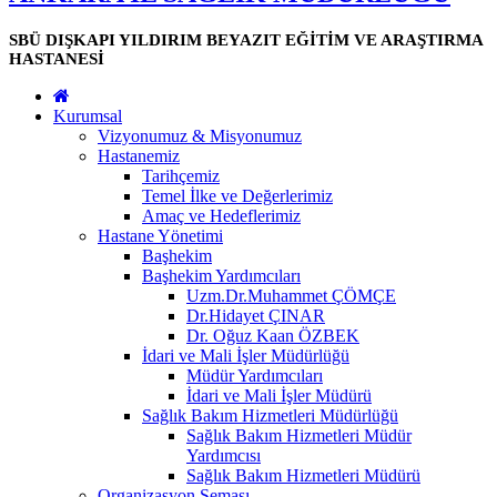
SBÜ DIŞKAPI YILDIRIM BEYAZIT EĞİTİM VE ARAŞTIRMA
HASTANESİ
Kurumsal
Vizyonumuz & Misyonumuz
Hastanemiz
Tarihçemiz
Temel İlke ve Değerlerimiz
Amaç ve Hedeflerimiz
Hastane Yönetimi
Başhekim
Başhekim Yardımcıları
Uzm.Dr.Muhammet ÇÖMÇE
Dr.Hidayet ÇINAR
Dr. Oğuz Kaan ÖZBEK
İdari ve Mali İşler Müdürlüğü
Müdür Yardımcıları
İdari ve Mali İşler Müdürü
Sağlık Bakım Hizmetleri Müdürlüğü
Sağlık Bakım Hizmetleri Müdür
Yardımcısı
Sağlık Bakım Hizmetleri Müdürü
Organizasyon Şeması