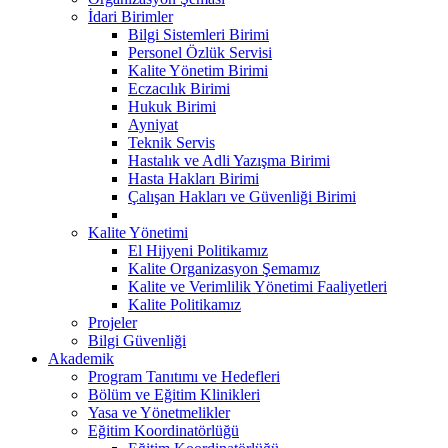
İdari Birimler
Bilgi Sistemleri Birimi
Personel Özlük Servisi
Kalite Yönetim Birimi
Eczacılık Birimi
Hukuk Birimi
Ayniyat
Teknik Servis
Hastalık ve Adli Yazışma Birimi
Hasta Hakları Birimi
Çalışan Hakları ve Güvenliği Birimi
Kalite Yönetimi
El Hijyeni Politikamız
Kalite Organizasyon Şemamız
Kalite ve Verimlilik Yönetimi Faaliyetleri
Kalite Politikamız
Projeler
Bilgi Güvenliği
Akademik
Program Tanıtımı ve Hedefleri
Bölüm ve Eğitim Klinikleri
Yasa ve Yönetmelikler
Eğitim Koordinatörlüğü