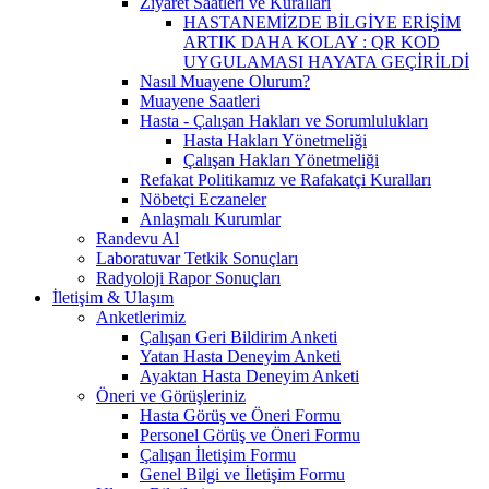
Ziyaret Saatleri ve Kuralları
HASTANEMİZDE BİLGİYE ERİŞİM
ARTIK DAHA KOLAY : QR KOD
UYGULAMASI HAYATA GEÇİRİLDİ
Nasıl Muayene Olurum?
Muayene Saatleri
Hasta - Çalışan Hakları ve Sorumlulukları
Hasta Hakları Yönetmeliği
Çalışan Hakları Yönetmeliği
Refakat Politikamız ve Rafakatçi Kuralları
Nöbetçi Eczaneler
Anlaşmalı Kurumlar
Randevu Al
Laboratuvar Tetkik Sonuçları
Radyoloji Rapor Sonuçları
İletişim & Ulaşım
Anketlerimiz
Çalışan Geri Bildirim Anketi
Yatan Hasta Deneyim Anketi
Ayaktan Hasta Deneyim Anketi
Öneri ve Görüşleriniz
Hasta Görüş ve Öneri Formu
Personel Görüş ve Öneri Formu
Çalışan İletişim Formu
Genel Bilgi ve İletişim Formu