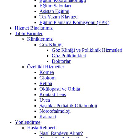
Eğitim Koordinatörlüğü
Eğitim Salonları
Asistan Eğitimi
Tez Yazım Klavuzu
Eğitim Planlama Komisyonu (EPK)
Hizmet Binalarımız
Tıbbi Birimler
Kliniklerimiz
Göz Kliniği
Göz Kliniği ve Poliklinik Hizmetleri
Göz Poliklinikleri
Doktorlar
Özellikli Hizmetler
Kornea
Glokom
Retina
Okülopasti ve Orbita
Kontakt Lens
Uvea
Şaşılık - Pediatrik Oftalmoloji
Nörooftalmoloji
Katarakt
Yönlendirme
Hasta Rehberi
Nasıl Randevu Alınır?