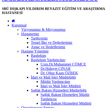
SBÜ DIŞKAPI YILDIRIM BEYAZIT EĞİTİM VE ARAŞTIRMA
HASTANESİ
Kurumsal
Vizyonumuz & Misyonumuz
Hastanemiz
Tarihçemiz
Temel İlke ve Değerlerimiz
Amaç ve Hedeflerimiz
Hastane Yönetimi
Başhekim
Başhekim Yardımcıları
Uzm.Dr.Muhammet ÇÖMÇE
Dr.Hidayet ÇINAR
Dr. Oğuz Kaan ÖZBEK
İdari ve Mali İşler Müdürlüğü
Müdür Yardımcıları
İdari ve Mali İşler Müdürü
Sağlık Bakım Hizmetleri Müdürlüğü
Sağlık Bakım Hizmetleri Müdür
Yardımcısı
Sağlık Bakım Hizmetleri Müdürü
Organizasyon Şeması